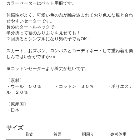
カラーセーターはペット用服です。
伸縮性がよく、可愛い色の糸が編み込まれており色んな服と合わ
せやすいセーターです。
長めのタートルネックで
半分折って裾のふりふりを見せても！
２回折るとシンプルになり男の子でもOK！
スカート、おズボン、ロンパスとコーディネートして重ね着を楽
しんではいかがですか♪♬
※コットンセーターより着丈が短いです。
〔素材〕
・ウール ５０％ ・コットン ３０％ ・ポリエステ
ル ２０％
〔原産国〕
・日本
サイズ
着丈 首囲 胴周り 参考体重