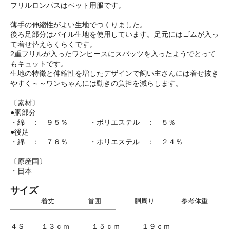
フリルロンパスはペット用服です。
薄手の伸縮性がよい生地でつくりました。
後ろ足部分はパイル生地を使用しています。足元にはゴムが入っ
て着せ替えらくらくです。
2重フリルが入ったワンピースにスパッツを入ったようでとって
もキュットです。
生地の特徴と伸縮性を増したデザインで飼い主さんには着せ抜き
やすく～～ワンちゃんには動きの負担を減らします。
〔素材〕
●胴部分
・綿 ： ９５％ ・ポリエステル ： ５％
●後足
・綿 ： ７６％ ・ポリエステル ： ２４％
〔原産国〕
・日本
サイズ
着丈 首囲 胴周り 参考体重
４Ｓ １３ｃｍ １５ｃｍ １９ｃｍ