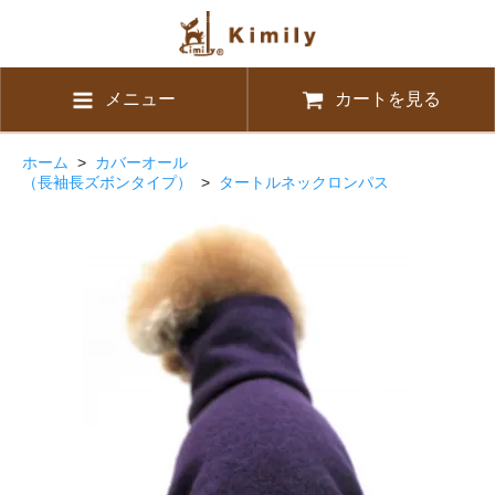
メニュー
カートを見る
ホーム
>
カバーオール
（長袖長ズボンタイプ）
>
タートルネックロンパス