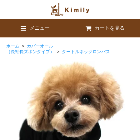
メニュー
カートを見る
ホーム
>
カバーオール
（長袖長ズボンタイプ）
>
タートルネックロンパス