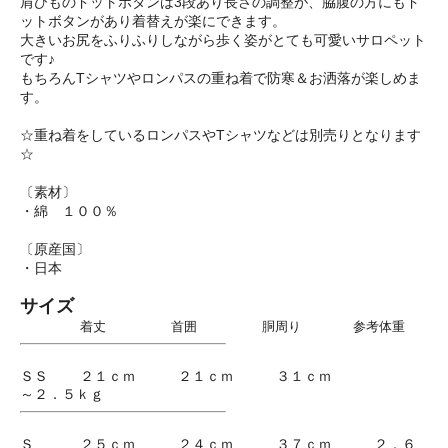
肩ひものドットボタンは3段あり長さの調整が、脇腹の方にもド
ットボタンがあり着替えが楽にできます。
大きいお尻をふりふりしながら歩く姿がとても可愛いサロペット
です♪
もちろんTシャツやロンパスの重ね着で防寒＆お洒落が楽しめま
す。
☆重ね着をしているロンパスやTシャツなどは別売りとなります
☆
〔素材〕
・綿 １００％
〔原産国〕
・日本
サイズ
着丈 首囲 胴周り 参考体重
ＳＳ ２１ｃｍ ２１ｃｍ ３１ｃｍ
～２．５ｋｇ
Ｓ ２５ｃｍ ２４ｃｍ ３７ｃｍ ２．６