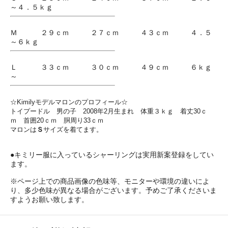
～４．５ｋｇ
Ｍ ２９ｃｍ ２７ｃｍ ４３ｃｍ ４．５
～６ｋｇ
Ｌ ３３ｃｍ ３０ｃｍ ４９ｃｍ ６ｋｇ
～
☆Kimilyモデルマロンのプロフィール☆
トイプードル 男の子 2008年2月生まれ 体重３ｋｇ 着丈30ｃ
ｍ 首囲20ｃｍ 胴周り33ｃｍ
マロンは
Ｓ
サイズを着てます。
●キミリー服に入っているシャーリングは実用新案登録をしてい
ます。
※ページ上での商品画像の色味等、モニターや環境の違いによ
り、多少色味が異なる場合がございます。予めご了承くださいま
すようお願い致します。