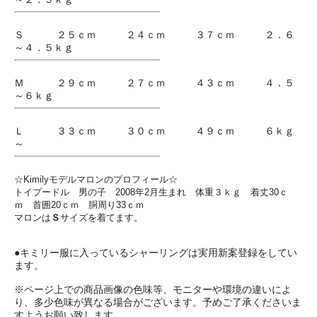
Ｓ ２５ｃｍ ２４ｃｍ ３７ｃｍ ２．６
～４．５ｋｇ
Ｍ ２９ｃｍ ２７ｃｍ ４３ｃｍ ４．５
～６ｋｇ
Ｌ ３３ｃｍ ３０ｃｍ ４９ｃｍ ６ｋｇ
～
☆Kimilyモデルマロンのプロフィール☆
トイプードル 男の子 2008年2月生まれ 体重３ｋｇ 着丈30ｃ
ｍ 首囲20ｃｍ 胴周り33ｃｍ
マロンは
Ｓ
サイズを着てます。
●キミリー服に入っているシャーリングは実用新案登録をしてい
ます。
※ページ上での商品画像の色味等、モニターや環境の違いによ
り、多少色味が異なる場合がございます。予めご了承くださいま
すようお願い致します。