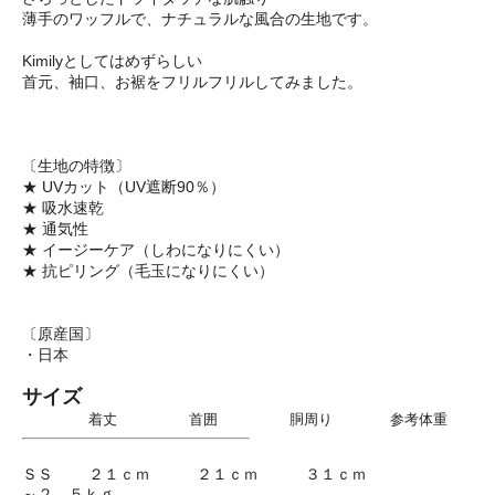
薄手のワッフルで、ナチュラルな風合の生地です。
Kimilyとしてはめずらしい
首元、袖口、お裾をフリルフリルしてみました。
〔生地の特徴〕
★ UVカット（UV遮断90％）
★ 吸水速乾
★ 通気性
★ イージーケア（しわになりにくい）
★ 抗ピリング（毛玉になりにくい）
〔原産国〕
・日本
サイズ
着丈 首囲 胴周り 参考体重
ＳＳ ２１ｃｍ ２１ｃｍ ３１ｃｍ
～２．５ｋｇ